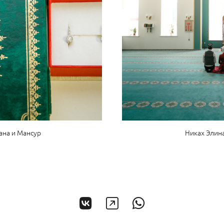
ана и Мансур
Никах Элин